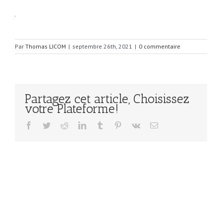
Par
Thomas LICOM
|
septembre 26th, 2021
|
0 commentaire
Partagez cet article, Choisissez
votre Plateforme!
Facebook
Twitter
Reddit
LinkedIn
Tumblr
Pinterest
Vk
Email