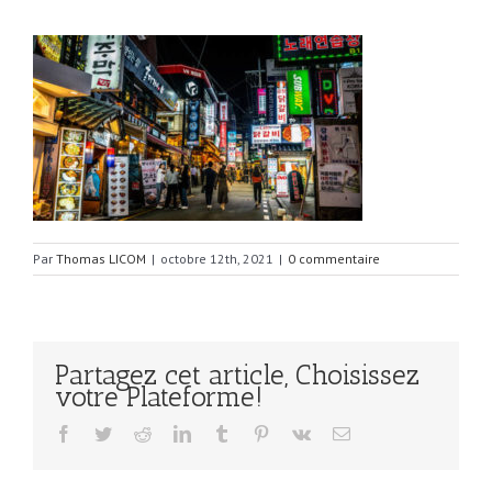
Par
Thomas LICOM
|
octobre 12th, 2021
|
0 commentaire
Partagez cet article, Choisissez
votre Plateforme!
Facebook
Twitter
Reddit
LinkedIn
Tumblr
Pinterest
Vk
Email