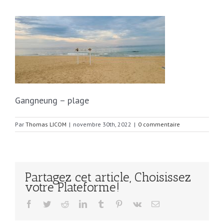
Gangneung – plage
Par
Thomas LICOM
|
novembre 30th, 2022
|
0 commentaire
Partagez cet article, Choisissez
votre Plateforme!
Facebook
Twitter
Reddit
LinkedIn
Tumblr
Pinterest
Vk
Email