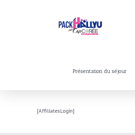
Skip
to
content
Présentation du séjour
[AffiliatesLogin]