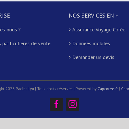
RISE
NOS SERVICES EN +
es-nous ?
Assurance Voyage Corée
 particulières de vente
Données mobiles
Demander un devis
ght 2026 Packhallyu | Tous droits réservés | Powered by
Capcoree.fr
|
Capc
Facebook
Instagram