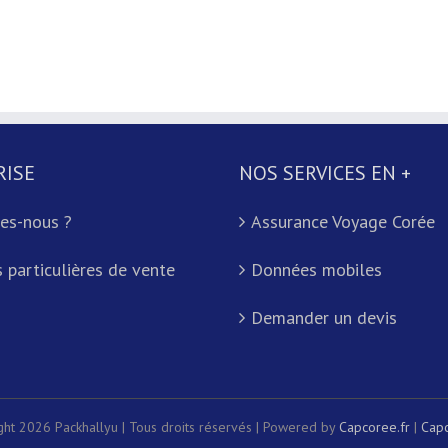
RISE
NOS SERVICES EN +
es-nous ?
Assurance Voyage Corée
 particulières de vente
Données mobiles
Demander un devis
ght 2026 Packhallyu | Tous droits réservés | Powered by
Capcoree.fr
|
Capc