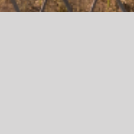
TOUR DMZ
Prix / personne : 135,000 KRW
La DMZ (Zone Démilitarisée) est l’une des
frontières les plus uniques et les plus surveillées