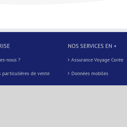
RISE
NOS SERVICES EN +
es-nous ?
Assurance Voyage Corée
 particulières de vente
Données mobiles
Demander un devis
ght 2026 Packhallyu | Tous droits réservés | Powered by
Capcoree.fr
|
Capc