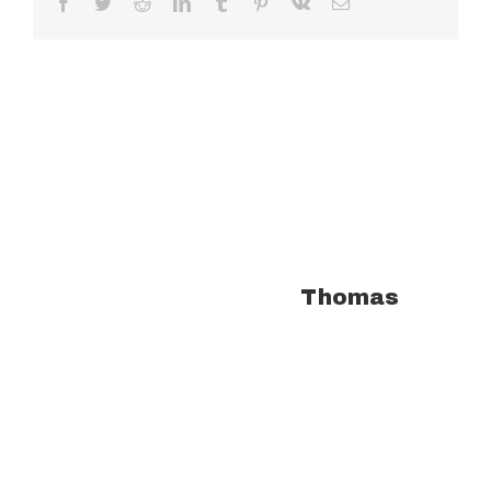
Facebook
Twitter
Reddit
LinkedIn
Tumblr
Pinterest
Vk
Email
À propos de l'auteur :
Thomas