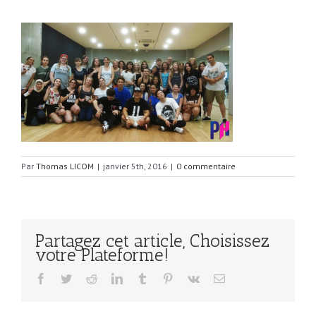
Par
Thomas LICOM
|
janvier 5th, 2016
|
0 commentaire
Partagez cet article, Choisissez
votre Plateforme!
Facebook
Twitter
Reddit
LinkedIn
Tumblr
Pinterest
Vk
Email