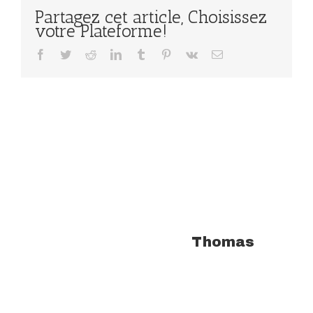
Partagez cet article, Choisissez
votre Plateforme!
Facebook
Twitter
Reddit
LinkedIn
Tumblr
Pinterest
Vk
Email
À propos de l'auteur :
Thomas