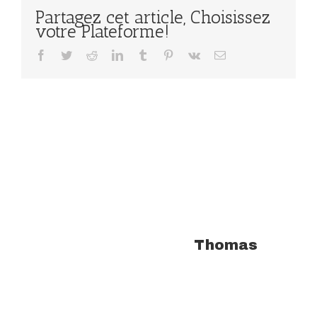
Partagez cet article, Choisissez
votre Plateforme!
Facebook
Twitter
Reddit
LinkedIn
Tumblr
Pinterest
Vk
Email
À propos de l'auteur :
Thomas