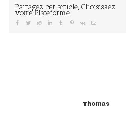
Partagez cet article, Choisissez
votre Plateforme!
Facebook
Twitter
Reddit
LinkedIn
Tumblr
Pinterest
Vk
Email
À propos de l'auteur :
Thomas