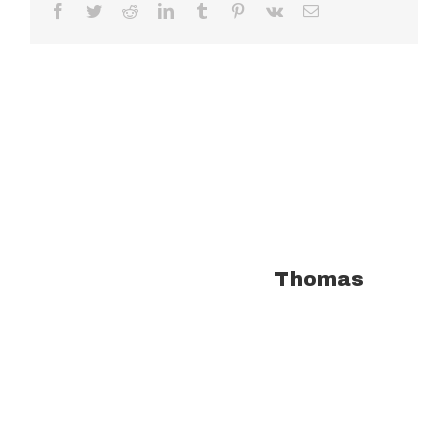
Facebook
Twitter
Reddit
LinkedIn
Tumblr
Pinterest
Vk
Email
À propos de l'auteur :
Thomas