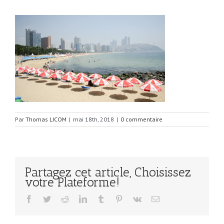
Par
Thomas LICOM
|
mai 18th, 2018
|
0 commentaire
Partagez cet article, Choisissez
votre Plateforme!
Facebook
Twitter
Reddit
LinkedIn
Tumblr
Pinterest
Vk
Email