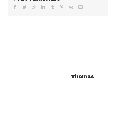
Facebook
Twitter
Reddit
LinkedIn
Tumblr
Pinterest
Vk
Email
À propos de l'auteur :
Thomas