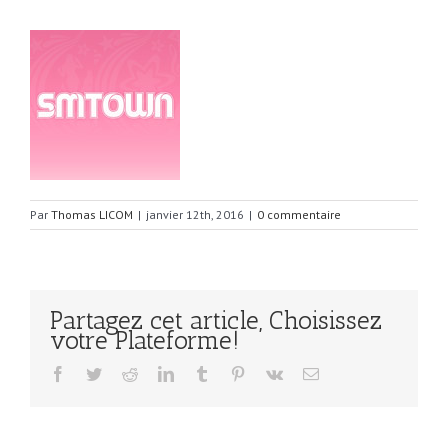
Par
Thomas LICOM
|
janvier 12th, 2016
|
0 commentaire
Partagez cet article, Choisissez
votre Plateforme!
Facebook
Twitter
Reddit
LinkedIn
Tumblr
Pinterest
Vk
Email