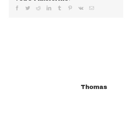
Facebook
Twitter
Reddit
LinkedIn
Tumblr
Pinterest
Vk
Email
À propos de l'auteur :
Thomas