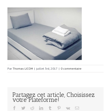
Par
Thomas LICOM
|
juillet 3rd, 2017
|
0 commentaire
Partagez cet article, Choisissez
votre Plateforme!
Facebook
Twitter
Reddit
LinkedIn
Tumblr
Pinterest
Vk
Email