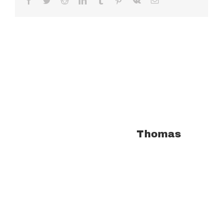
Facebook
Twitter
Reddit
LinkedIn
Tumblr
Pinterest
Vk
Email
À propos de l'auteur :
Thomas