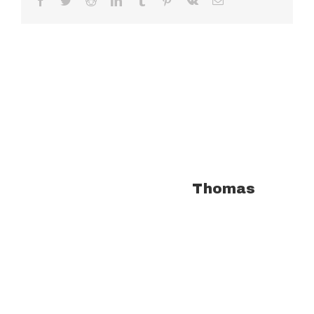
Facebook
Twitter
Reddit
LinkedIn
Tumblr
Pinterest
Vk
Email
À propos de l'auteur :
Thomas