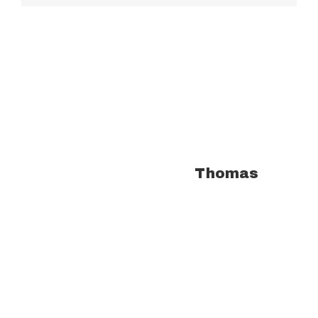
À propos de l'auteur :
Thomas