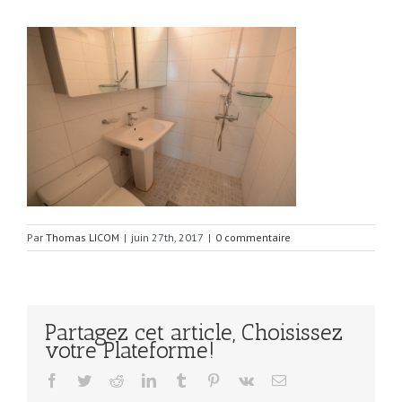
Par
Thomas LICOM
|
juin 27th, 2017
|
0 commentaire
Partagez cet article, Choisissez
votre Plateforme!
Facebook
Twitter
Reddit
LinkedIn
Tumblr
Pinterest
Vk
Email