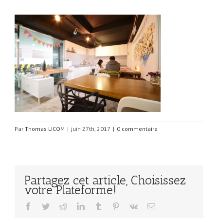
Par
Thomas LICOM
|
juin 27th, 2017
|
0 commentaire
Partagez cet article, Choisissez
votre Plateforme!
Facebook
Twitter
Reddit
LinkedIn
Tumblr
Pinterest
Vk
Email