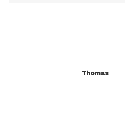
À propos de l'auteur :
Thomas