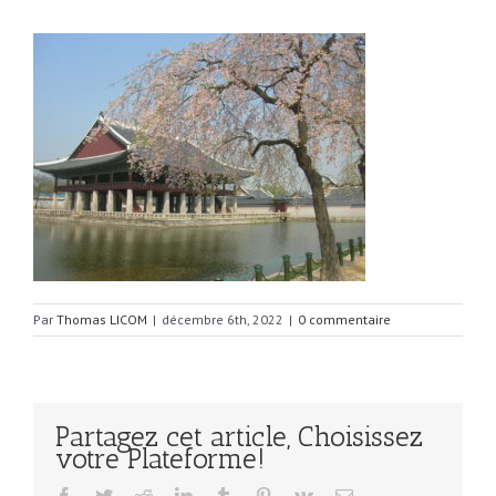
Par
Thomas LICOM
|
décembre 6th, 2022
|
0 commentaire
Partagez cet article, Choisissez
votre Plateforme!
Facebook
Twitter
Reddit
LinkedIn
Tumblr
Pinterest
Vk
Email