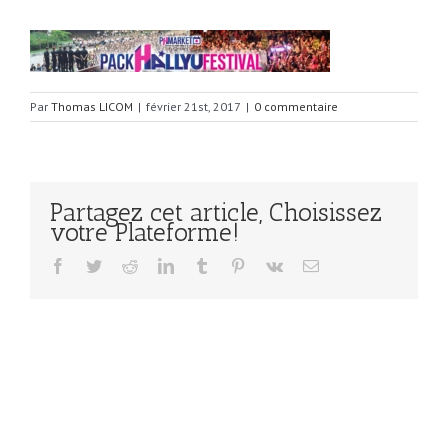
Par
Thomas LICOM
|
février 21st, 2017
|
0 commentaire
Partagez cet article, Choisissez
votre Plateforme!
Facebook
Twitter
Reddit
LinkedIn
Tumblr
Pinterest
Vk
Email