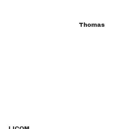
À propos de l'auteur :
Thomas
LICOM