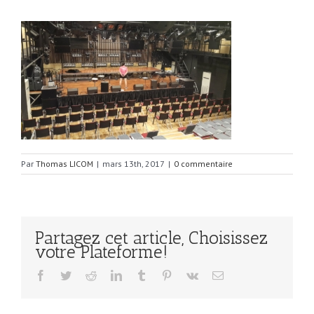
Par
Thomas LICOM
|
mars 13th, 2017
|
0 commentaire
Partagez cet article, Choisissez
votre Plateforme!
Facebook
Twitter
Reddit
LinkedIn
Tumblr
Pinterest
Vk
Email