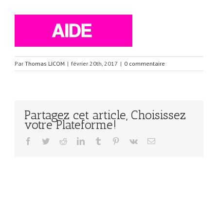
Par
Thomas LICOM
|
février 20th, 2017
|
0 commentaire
Partagez cet article, Choisissez
votre Plateforme!
Facebook
Twitter
Reddit
LinkedIn
Tumblr
Pinterest
Vk
Email