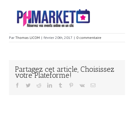
Par
Thomas LICOM
|
février 20th, 2017
|
0 commentaire
Partagez cet article, Choisissez
votre Plateforme!
Facebook
Twitter
Reddit
LinkedIn
Tumblr
Pinterest
Vk
Email