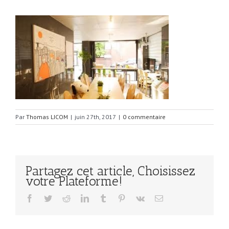
Par
Thomas LICOM
|
juin 27th, 2017
|
0 commentaire
Partagez cet article, Choisissez
votre Plateforme!
Facebook
Twitter
Reddit
LinkedIn
Tumblr
Pinterest
Vk
Email