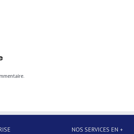
e
ommentaire.
RISE
NOS SERVICES EN +