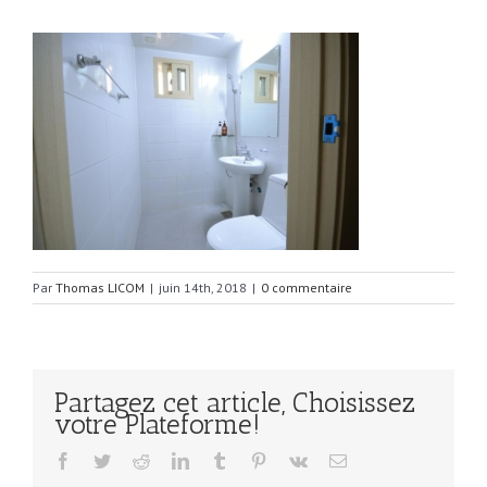
Par
Thomas LICOM
|
juin 14th, 2018
|
0 commentaire
Partagez cet article, Choisissez
votre Plateforme!
Facebook
Twitter
Reddit
LinkedIn
Tumblr
Pinterest
Vk
Email