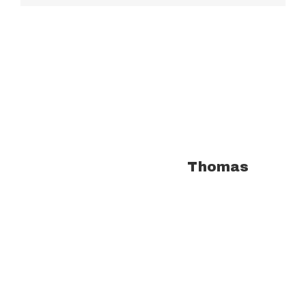
À propos de l'auteur :
Thomas