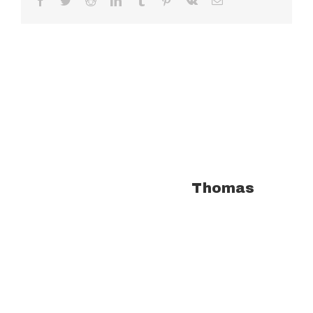
Facebook
Twitter
Reddit
LinkedIn
Tumblr
Pinterest
Vk
Email
À propos de l'auteur :
Thomas