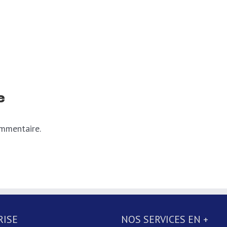
e
ommentaire.
RISE
NOS SERVICES EN +